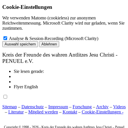
Cookie-Einstellungen
Wir verwenden Matomo (cookieless) zur anonymen
Reichweitenmessung. Microsoft Clarity wird nur geladen, wenn Sie
zustimmen.
Analyse & Session-Recording (Microsoft Clarity)
Auswahl speichern
Ablehnen
Kreis der Freunde des wahren Antlitzes Jesu Christi -
PENUEL e.V.
Sie lesen gerade:
Flyer English
Sitemap
–
Datenschutz
–
Impressum
–
Forschung
–
Archiv
–
Videos
–
Literatur
–
Mitglied werden
–
Kontakt
–
Cookie‑Einstellungen -
Copyright © 1998 -
2026 - Kreis der Freunde des wahren Antlitzes Jesu Christi – Penuel