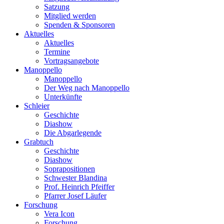
Satzung
Mitglied werden
Spenden & Sponsoren
Aktuelles
Aktuelles
Termine
Vortragsangebote
Manoppello
Manoppello
Der Weg nach Manoppello
Unterkünfte
Schleier
Geschichte
Diashow
Die Abgarlegende
Grabtuch
Geschichte
Diashow
Soprapositionen
Schwester Blandina
Prof. Heinrich Pfeiffer
Pfarrer Josef Läufer
Forschung
Vera Icon
Forschung