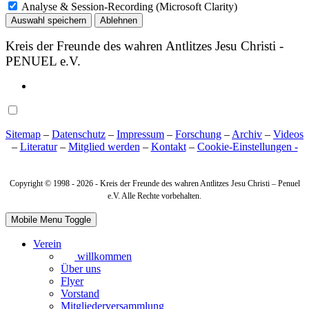
Analyse & Session-Recording (Microsoft Clarity)
Auswahl speichern
Ablehnen
Kreis der Freunde des wahren Antlitzes Jesu Christi -
PENUEL e.V.
Sitemap
–
Datenschutz
–
Impressum
–
Forschung
–
Archiv
–
Videos
–
Literatur
–
Mitglied werden
–
Kontakt
–
Cookie‑Einstellungen -
Copyright © 1998 -
2026 - Kreis der Freunde des wahren Antlitzes Jesu Christi – Penuel
e.V. Alle Rechte vorbehalten.
Mobile Menu Toggle
Verein
willkommen
Über uns
Flyer
Vorstand
Mitgliederversammlung