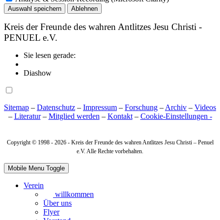
Auswahl speichern
Ablehnen
Kreis der Freunde des wahren Antlitzes Jesu Christi -
PENUEL e.V.
Sie lesen gerade:
Diashow
Sitemap
–
Datenschutz
–
Impressum
–
Forschung
–
Archiv
–
Videos
–
Literatur
–
Mitglied werden
–
Kontakt
–
Cookie‑Einstellungen -
Copyright © 1998 -
2026 - Kreis der Freunde des wahren Antlitzes Jesu Christi – Penuel
e.V. Alle Rechte vorbehalten.
Mobile Menu Toggle
Verein
willkommen
Über uns
Flyer