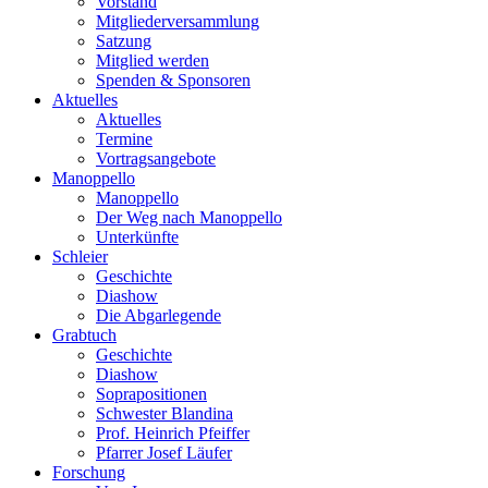
Vorstand
Mitgliederversammlung
Satzung
Mitglied werden
Spenden & Sponsoren
Aktuelles
Aktuelles
Termine
Vortragsangebote
Manoppello
Manoppello
Der Weg nach Manoppello
Unterkünfte
Schleier
Geschichte
Diashow
Die Abgarlegende
Grabtuch
Geschichte
Diashow
Soprapositionen
Schwester Blandina
Prof. Heinrich Pfeiffer
Pfarrer Josef Läufer
Forschung