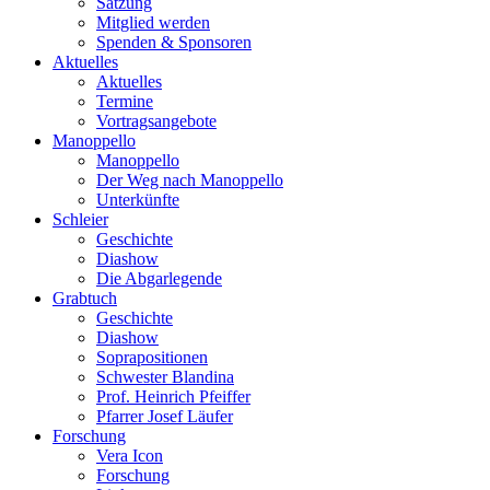
Satzung
Mitglied werden
Spenden & Sponsoren
Aktuelles
Aktuelles
Termine
Vortragsangebote
Manoppello
Manoppello
Der Weg nach Manoppello
Unterkünfte
Schleier
Geschichte
Diashow
Die Abgarlegende
Grabtuch
Geschichte
Diashow
Soprapositionen
Schwester Blandina
Prof. Heinrich Pfeiffer
Pfarrer Josef Läufer
Forschung
Vera Icon
Forschung