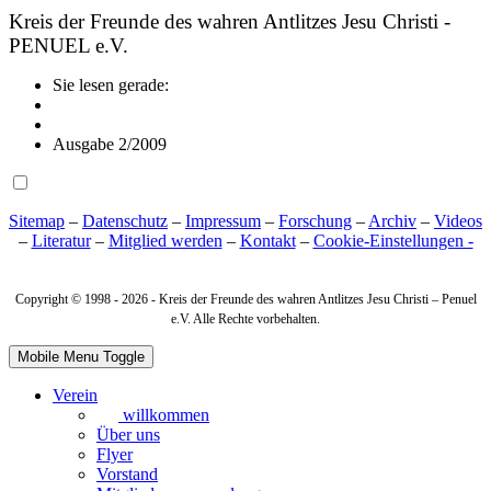
Kreis der Freunde des wahren Antlitzes Jesu Christi -
PENUEL e.V.
Sie lesen gerade:
Ausgabe 2/2009
Sitemap
–
Datenschutz
–
Impressum
–
Forschung
–
Archiv
–
Videos
–
Literatur
–
Mitglied werden
–
Kontakt
–
Cookie‑Einstellungen -
Copyright © 1998 -
2026 - Kreis der Freunde des wahren Antlitzes Jesu Christi – Penuel
e.V. Alle Rechte vorbehalten.
Mobile Menu Toggle
Verein
willkommen
Über uns
Flyer
Vorstand