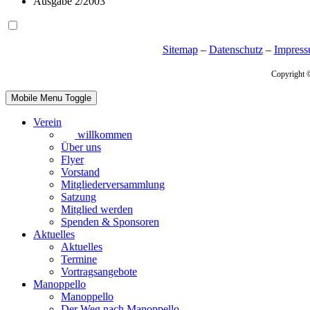
Ausgabe 2/2003
Sitemap
–
Datenschutz
–
Impres
Copyright 
Mobile Menu Toggle
Verein
willkommen
Über uns
Flyer
Vorstand
Mitgliederversammlung
Satzung
Mitglied werden
Spenden & Sponsoren
Aktuelles
Aktuelles
Termine
Vortragsangebote
Manoppello
Manoppello
Der Weg nach Manoppello