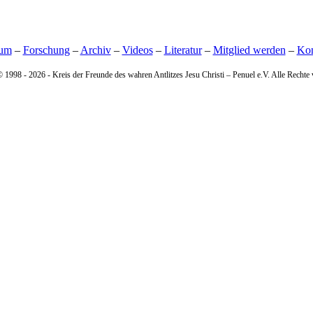
sum
–
Forschung
–
Archiv
–
Videos
–
Literatur
–
Mitglied werden
–
Kon
© 1998 -
2026 - Kreis der Freunde des wahren Antlitzes Jesu Christi – Penuel e.V. Alle Rechte 