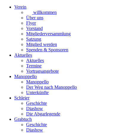
Verein
willkommen
Über uns
Flyer
Vorstand
Mitgliederversammlung
Satzung
Mitglied werden
Spenden & Sponsoren
Aktuelles
Aktuelles
Termine
Vortragsangebote
Manoppello
Manoppello
Der Weg nach Manoppello
Unterkünfte
Schleier
Geschichte
Diashow
Die Abgarlegende
Grabtuch
Geschichte
Diashow