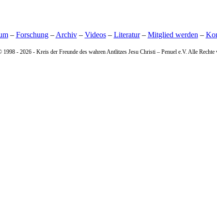
sum
–
Forschung
–
Archiv
–
Videos
–
Literatur
–
Mitglied werden
–
Kon
© 1998 -
2026 - Kreis der Freunde des wahren Antlitzes Jesu Christi – Penuel e.V. Alle Rechte 