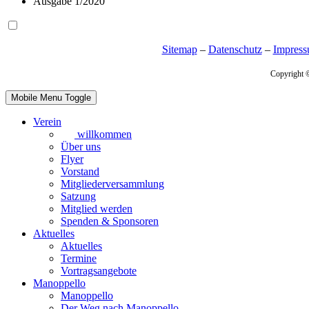
Ausgabe 1/2020
Sitemap
–
Datenschutz
–
Impres
Copyright 
Mobile Menu Toggle
Verein
willkommen
Über uns
Flyer
Vorstand
Mitgliederversammlung
Satzung
Mitglied werden
Spenden & Sponsoren
Aktuelles
Aktuelles
Termine
Vortragsangebote
Manoppello
Manoppello
Der Weg nach Manoppello