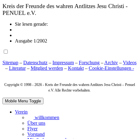
Kreis der Freunde des wahren Antlitzes Jesu Christi -
PENUEL e.V.
Sie lesen gerade:
Ausgabe 1/2002
Sitemap
–
Datenschutz
–
Impressum
–
Forschung
–
Archiv
–
Videos
–
Literatur
–
Mitglied werden
–
Kontakt
–
Cookie‑Einstellungen -
Copyright © 1998 -
2026 - Kreis der Freunde des wahren Antlitzes Jesu Christi – Penuel
e.V. Alle Rechte vorbehalten.
Mobile Menu Toggle
Verein
willkommen
Über uns
Flyer
Vorstand