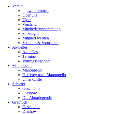
Verein
willkommen
Über uns
Flyer
Vorstand
Mitgliederversammlung
Satzung
Mitglied werden
Spenden & Sponsoren
Aktuelles
Aktuelles
Termine
Vortragsangebote
Manoppello
Manoppello
Der Weg nach Manoppello
Unterkünfte
Schleier
Geschichte
Diashow
Die Abgarlegende
Grabtuch
Geschichte
Diashow