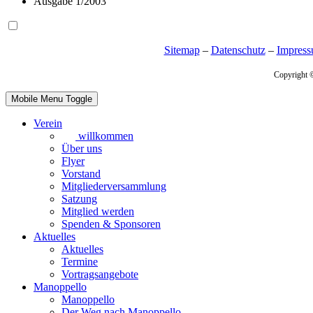
Ausgabe 1/2003
Sitemap
–
Datenschutz
–
Impres
Copyright 
Mobile Menu Toggle
Verein
willkommen
Über uns
Flyer
Vorstand
Mitgliederversammlung
Satzung
Mitglied werden
Spenden & Sponsoren
Aktuelles
Aktuelles
Termine
Vortragsangebote
Manoppello
Manoppello
Der Weg nach Manoppello