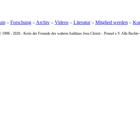
sum
–
Forschung
–
Archiv
–
Videos
–
Literatur
–
Mitglied werden
–
Kon
© 1998 -
2026 - Kreis der Freunde des wahren Antlitzes Jesu Christi – Penuel e.V. Alle Rechte 