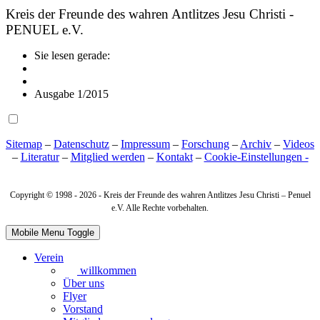
Kreis der Freunde des wahren Antlitzes Jesu Christi -
PENUEL e.V.
Sie lesen gerade:
Ausgabe 1/2015
Sitemap
–
Datenschutz
–
Impressum
–
Forschung
–
Archiv
–
Videos
–
Literatur
–
Mitglied werden
–
Kontakt
–
Cookie‑Einstellungen -
Copyright © 1998 -
2026 - Kreis der Freunde des wahren Antlitzes Jesu Christi – Penuel
e.V. Alle Rechte vorbehalten.
Mobile Menu Toggle
Verein
willkommen
Über uns
Flyer
Vorstand