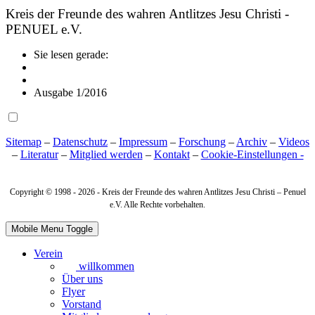
Kreis der Freunde des wahren Antlitzes Jesu Christi -
PENUEL e.V.
Sie lesen gerade:
Ausgabe 1/2016
Sitemap
–
Datenschutz
–
Impressum
–
Forschung
–
Archiv
–
Videos
–
Literatur
–
Mitglied werden
–
Kontakt
–
Cookie‑Einstellungen -
Copyright © 1998 -
2026 - Kreis der Freunde des wahren Antlitzes Jesu Christi – Penuel
e.V. Alle Rechte vorbehalten.
Mobile Menu Toggle
Verein
willkommen
Über uns
Flyer
Vorstand