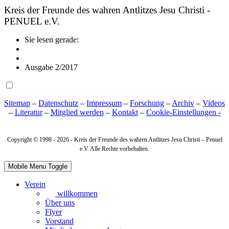
Kreis der Freunde des wahren Antlitzes Jesu Christi -
PENUEL e.V.
Sie lesen gerade:
Ausgabe 2/2017
Sitemap
–
Datenschutz
–
Impressum
–
Forschung
–
Archiv
–
Videos
–
Literatur
–
Mitglied werden
–
Kontakt
–
Cookie‑Einstellungen -
Copyright © 1998 -
2026 - Kreis der Freunde des wahren Antlitzes Jesu Christi – Penuel
e.V. Alle Rechte vorbehalten.
Mobile Menu Toggle
Verein
willkommen
Über uns
Flyer
Vorstand