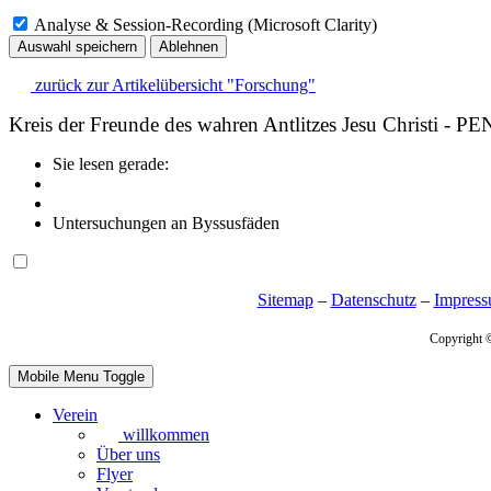
Analyse & Session-Recording (Microsoft Clarity)
Auswahl speichern
Ablehnen
zurück zur Artikelübersicht "Forschung"
Kreis der Freunde des wahren Antlitzes Jesu Christi - P
Sie lesen gerade:
Untersuchungen an Byssusfäden
Sitemap
–
Datenschutz
–
Impres
Copyright 
Mobile Menu Toggle
Verein
willkommen
Über uns
Flyer