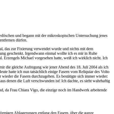
obedöschen und begann mit der mikroskopischen Untersuchung jenes
entfernen dürfen.
al, das zur Fixierung verwendet wurde und nichts mit dem
tung geschenkt. Irgendwann einmal wollte ich es mir in Ruhe
 Erzengels Michael vorgesehen hatte, weiß ich wirklich nicht. Ich
ir die gleiche Aufregung wie jener Abend des 18. Juli 2004 als ich
eute hatte ich nun tatsächlich einige Fasern vom Reliquiar des Volto
 wieder die Fasern durchzugehen. Es bestätigte sich immer wieder:
us denen die Luft verschwunden ist! Ich dachte, es sieht wahrhaftig
nd, da Frau Chiara Vigo, die einzige noch im Handwerk arbeitende
llförmigen Ablagerungen entlang den Fasern, über die ganze