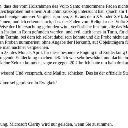
, dass der vom Holzrahmen des Volto Santo entnommene Faden nichts an
rgleichsproben mit einem Auflichtmikroskop untersucht hat, sprach am 
 noch einiger anderer Vergleichsproben, z. B. aus dem XV. oder XVI. 
önnen, und ich erkenne auch, dass der Faden vom Reliquiar des Volto S
eise der Untersuchung gefunden wird, verlässliche Institute, die das Ma
ein Institut in Rom gefunden werden, und evtl. auch jenes in Turin, für
in Termin, bei dem ich selbst dabei sein könnte und die Probe nicht 
n Proben nummeriert, ohne Angabe der Herkunft, auf Objektträgern fixi
e man nachher vergleichen.
em 23. des Monats April, für diese besondere Fügung und Entdeckung G
fregende Entdeckung machen ließ. Ich war sehr beschämt und dachte i
e keine Zeit zu kommen, sagte er gegen 20 Uhr. Ich hatte um halb drei an
wissen! Und versprach, eine Mail zu schicken. Das ist der offizielle S
ame sei gepriesen in Ewigkeit!
g. Microsoft Clarity wird nur geladen, wenn Sie zustimmen.