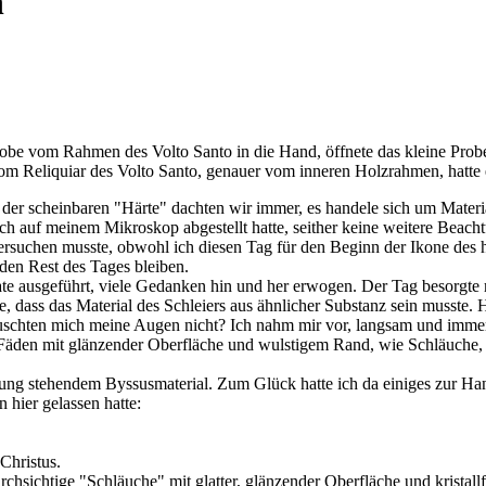
n
probe vom Rahmen des Volto Santo in die Hand, öffnete das kleine Pr
om Reliquiar des Volto Santo, genauer vom inneren Holzrahmen, hatte 
er scheinbaren "Härte" dachten wir immer, es handele sich um Materi
ich auf meinem Mikroskop abgestellt hatte, seither keine weitere Beach
suchen musste, obwohl ich diesen Tag für den Beginn der Ikone des hl.
 den Rest des Tages bleiben.
te ausgeführt, viele Gedanken hin und her erwogen. Der Tag besorgte m
, dass das Material des Schleiers aus ähnlicher Substanz sein musste. H
äuschten mich meine Augen nicht? Ich nahm mir vor, langsam und immer
 Fäden mit glänzender Oberfläche und wulstigem Rand, wie Schläuche, a
ung stehendem Byssusmaterial. Zum Glück hatte ich da einiges zur Ha
hier gelassen hatte:
Christus.
urchsichtige "Schläuche" mit glatter, glänzender Oberfläche und krista