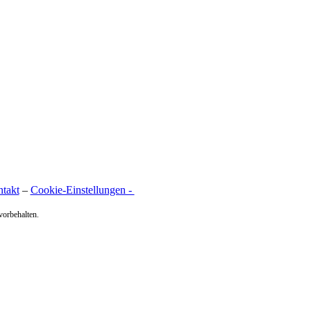
takt
–
Cookie‑Einstellungen -
vorbehalten.