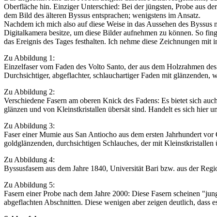
Oberfläche hin. Einziger Unterschied: Bei der jüngsten, Probe aus der
dem Bild des älteren Byssus entsprachen; wenigstens im Ansatz.
Nachdem ich mich also auf diese Weise in das Aussehen des Byssus n
Digitalkamera besitze, um diese Bilder aufnehmen zu können. So fing
das Ereignis des Tages festhalten. Ich nehme diese Zeichnungen mit i
Zu Abbildung 1:
Einzelfaser vom Faden des Volto Santo, der aus dem Holzrahmen des 
Durchsichtiger, abgeflachter, schlauchartiger Faden mit glänzenden, w
Zu Abbildung 2:
Verschiedene Fasern am oberen Knick des Fadens: Es bietet sich auch 
glänzen und von Kleinstkristallen übersät sind. Handelt es sich hier 
Zu Abbildung 3:
Faser einer Mumie aus San Antiocho aus dem ersten Jahrhundert vor Chr
goldglänzenden, durchsichtigen Schlauches, der mit Kleinstkristallen ü
Zu Abbildung 4:
Byssusfasem aus dem Jahre 1840, Universität Bari bzw. aus der Regio
Zu Abbildung 5:
Fasern einer Probe nach dem Jahre 2000: Diese Fasern scheinen "jung"
abgeflachten Abschnitten. Diese wenigen aber zeigen deutlich, dass es