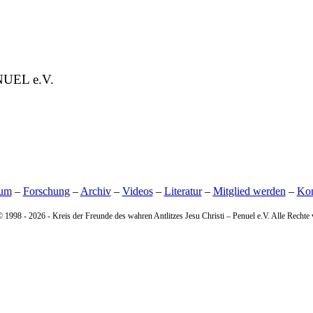
ENUEL e.V.
sum
–
Forschung
–
Archiv
–
Videos
–
Literatur
–
Mitglied werden
–
Kon
© 1998 -
2026 - Kreis der Freunde des wahren Antlitzes Jesu Christi – Penuel e.V. Alle Rechte 