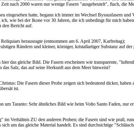
 Zeit nach 2000 waren nur wenige Fasern "ausgebeutelt", flach, die Mehrz
eu eingesehen hatte, begann ich immer im Wechsel Byssusfasern und Vo
 ich, wie bei der Ikone vor 30 Jahren, die ich unbedingt für mich habe
n den Bericht auf.
Reliquiars herausragte (entnommen am 6. April 2007, Karfreitag);
ulstigen Rändern und kleiner, körniger, kristallartiger Substanz auf de
hier das gleiche Bild. Die Fasern erscheinen wie transparente, "luften
um das Salz, das auf seine Herkunft aus dem Meer hinweist?
istus: Die Fasern dieser Probe zeigen sich bedeutend dicker, haben abe
bersät ist.
n um Taranto: Sehr ähnliches Bild wie beim Volto Santo Faden, nur erh
 im Verhältnis ZU den anderen Proben; die Fasern sind wie prall, rund
 sich um das gleiche Material handelt. Es sind durchsichtige "Schläuche