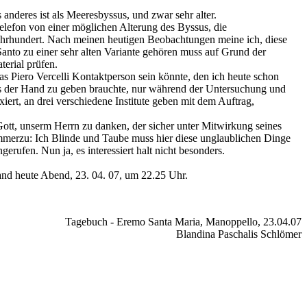
deres ist als Meeresbyssus, und zwar sehr alter.
Telefon von einer möglichen Alterung des Byssus, die
Jahrhundert. Nach meinen heutigen Beobachtungen meine ich, diese
anto zu einer sehr alten Variante gehören muss auf Grund der
terial prüfen.
 das Piero Vercelli Kontaktperson sein könnte, den ich heute schon
aus der Hand zu geben brauchte, nur während der Untersuchung und
ert, an drei verschiedene Institute geben mit dem Auftrag,
ott, unserm Herrn zu danken, der sicher unter Mitwirkung seines
mmerzu: Ich Blinde und Taube muss hier diese unglaublichen Dinge
gerufen. Nun ja, es interessiert halt nicht besonders.
tand heute Abend, 23. 04. 07, um 22.25 Uhr.
Tagebuch - Eremo Santa Maria, Manoppello, 23.04.07
Blandina Paschalis Schlömer