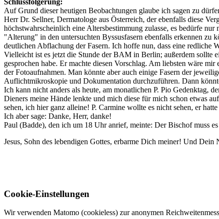
Schlussfolgerung:
Auf Grund dieser heutigen Beobachtungen glaube ich sagen zu dürfen
Herr Dr. Sellner, Dermatologe aus Österreich, der ebenfalls diese Ve
höchstwahrscheinlich eine Altersbestimmung zulasse, es bedürfe nur
"Alterung" in den untersuchten Byssusfasern ebenfalls erkennen zu k
deutlichen Abflachung der Fasern. Ich hoffe nun, dass eine redliche W
Vielleicht ist es jetzt die Stunde der BAM in Berlin; außerdem sollte 
gesprochen habe. Er machte diesen Vorschlag. Am liebsten wäre mir e
der Fotoaufnahmen. Man könnte aber auch einige Fasern der jeweilige
Auflichtmikroskopie und Dokumentation durchzuführen. Dann könnt
Ich kann nicht anders als heute, am monatlichen P. Pio Gedenktag, d
Dieners meine Hände lenkte und mich diese für mich schon etwas au
sehen, ich hier ganz alleine! P. Carmine wollte es nicht sehen, er hatt
Ich aber sage: Danke, Herr, danke!
Paul (Badde), den ich um 18 Uhr anrief, meinte: Der Bischof muss es 
Jesus, Sohn des lebendigen Gottes, erbarme Dich meiner! Und Dein N
Cookie-Einstellungen
Wir verwenden Matomo (cookieless) zur anonymen Reichweitenmessun