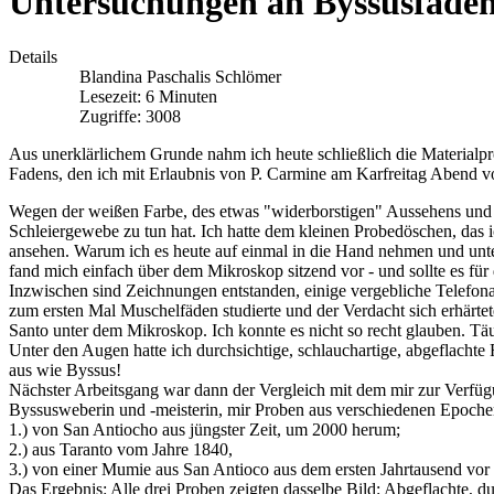
Untersuchungen an Byssusfäde
Details
Blandina Paschalis Schlömer
Lesezeit: 6 Minuten
Zugriffe: 3008
Aus unerklärlichem Grunde nahm ich heute schließlich die Material
Fadens, den ich mit Erlaubnis von P. Carmine am Karfreitag Abend v
Wegen der weißen Farbe, des etwas "widerborstigen" Aussehens und d
Schleiergewebe zu tun hat. Ich hatte dem kleinen Probedöschen, das 
ansehen. Warum ich es heute auf einmal in die Hand nehmen und unter
fand mich einfach über dem Mikroskop sitzend vor - und sollte es für
Inzwischen sind Zeichnungen entstanden, einige vergebliche Telefona
zum ersten Mal Muschelfäden studierte und der Verdacht sich erhärtete
Santo unter dem Mikroskop. Ich konnte es nicht so recht glauben. T
Unter den Augen hatte ich durchsichtige, schlauchartige, abgeflachte
aus wie Byssus!
Nächster Arbeitsgang war dann der Vergleich mit dem mir zur Verfüg
Byssusweberin und -meisterin, mir Proben aus verschiedenen Epochen 
1.) von San Antiocho aus jüngster Zeit, um 2000 herum;
2.) aus Taranto vom Jahre 1840,
3.) von einer Mumie aus San Antioco aus dem ersten Jahrtausend vor 
Das Ergebnis: Alle drei Proben zeigten dasselbe Bild: Abgeflachte, d