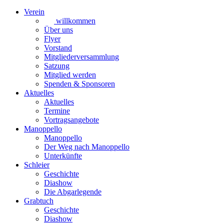
Verein
willkommen
Über uns
Flyer
Vorstand
Mitgliederversammlung
Satzung
Mitglied werden
Spenden & Sponsoren
Aktuelles
Aktuelles
Termine
Vortragsangebote
Manoppello
Manoppello
Der Weg nach Manoppello
Unterkünfte
Schleier
Geschichte
Diashow
Die Abgarlegende
Grabtuch
Geschichte
Diashow