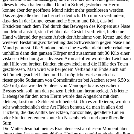
dieses in etwa halten sollte. Dem im Schrei gestorbenen Herrn
konnte aber der geöffnete Mund nicht mehr geschlossen werden.
Das zeigen alle drei Tücher sehr deutlich. Um nun zu verhindern,
dass das in der Lunge gesammelte Serum und Blut, das bei
Erstickten nach dem Tod durch das Bewegen des Körpers aus Nase
und Mund austritt, sich frei über das Gesicht verbreitet, hielt eine
Hand während der ganzen Arbeit der Abnahme vom Kreuz und der
weiteren Bestattungsvorbereitung das Schweißtuch gegen Nase und
Mund gepresst. Die Sindone, oder eine zweite, nicht mehr erhaltene,
umhüllte dann den ganzen Körper und zusammen mit 30 Kilo einer
viskosen Mischung aus diversen Aromastoffen wurde der Leichnam
mit Hilfe von breiten Binden eingewickelt und die Hülle des Toten
geschlossen. Man wird wie bei jedem Verband am Ende auch auf
Schönheit geachtet haben und hat möglicherweise noch das
riesengroße Sudarium von Cornelimünster bei Aachen (etwa 6,50 x
3,50 m!), das wie der Schleier von Manoppello aus syrischem
Byssus sein soll, um den ganzen Leichnam herumgelegt. Als letzte
Liebesgabe für den toten Herrn wurde das Angesicht mit dem
kleinen, kostbaren Schleiertuch bedeckt. Um es zu fixieren, wurden
sehr wahrscheinlich eine Art Fäden benutzt, da man in allen drei
Tüchern, die das Antlitz bedeckten, horizontale, gefältelte Linien
oder Streifen erkennen kann: im Nasenbereich und quer über die
Stirn.
Die Mutter Jesu hat meines Erachtens erst ab diesem Moment über
ihren toten Jesus weinen dürfen. Und es war wohl auch sie, die Ihm