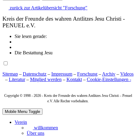
zurück zur Artikelübersicht "Forschung"
Kreis der Freunde des wahren Antlitzes Jesu Christi -
PENUEL e.V.
Sie lesen gerade:
Die Bestattung Jesu
Sitemap
–
Datenschutz
–
Impressum
–
Forschung
–
Archiv
–
Videos
–
Literatur
–
Mitglied werden
–
Kontakt
–
Cookie‑Einstellungen -
Copyright © 1998 -
2026 - Kreis der Freunde des wahren Antlitzes Jesu Christi – Penuel
e.V. Alle Rechte vorbehalten.
Mobile Menu Toggle
Verein
willkommen
Über uns