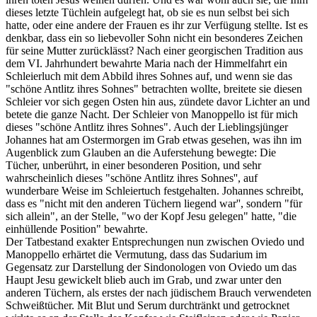
dieses letzte Tüchlein aufgelegt hat, ob sie es nun selbst bei sich
hatte, oder eine andere der Frauen es ihr zur Verfügung stellte. Ist es
denkbar, dass ein so liebevoller Sohn nicht ein besonderes Zeichen
für seine Mutter zurücklässt? Nach einer georgischen Tradition aus
dem VI. Jahrhundert bewahrte Maria nach der Himmelfahrt ein
Schleierluch mit dem Abbild ihres Sohnes auf, und wenn sie das
"schöne Antlitz ihres Sohnes" betrachten wollte, breitete sie diesen
Schleier vor sich gegen Osten hin aus, zündete davor Lichter an und
betete die ganze Nacht. Der Schleier von Manoppello ist für mich
dieses "schöne Antlitz ihres Sohnes". Auch der Lieblingsjünger
Johannes hat am Ostermorgen im Grab etwas gesehen, was ihn im
Augenblick zum Glauben an die Auferstehung bewegte: Die
Tücher, unberührt, in einer besonderen Position, und sehr
wahrscheinlich dieses "schöne Antlitz ihres Sohnes'', auf
wunderbare Weise im Schleiertuch festgehalten. Johannes schreibt,
dass es "nicht mit den anderen Tüchern liegend war'', sondern "für
sich allein", an der Stelle, "wo der Kopf Jesu gelegen" hatte, "die
einhüllende Position" bewahrte.
Der Tatbestand exakter Entsprechungen nun zwischen Oviedo und
Manoppello erhärtet die Vermutung, dass das Sudarium im
Gegensatz zur Darstellung der Sindonologen von Oviedo um das
Haupt Jesu gewickelt blieb auch im Grab, und zwar unter den
anderen Tüchern, als erstes der nach jüdischem Brauch verwendeten
Schweißtücher. Mit Blut und Serum durchtränkt und getrocknet