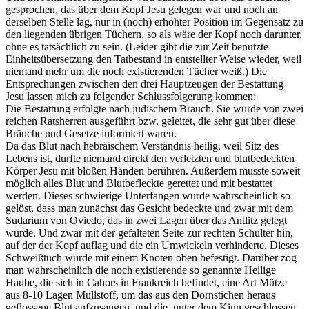
gesprochen, das über dem Kopf Jesu gelegen war und noch an
derselben Stelle lag, nur in (noch) erhöhter Position im Gegensatz zu
den liegenden übrigen Tüchern, so als wäre der Kopf noch darunter,
ohne es tatsächlich zu sein. (Leider gibt die zur Zeit benutzte
Einheitsübersetzung den Tatbestand in entstellter Weise wieder, weil
niemand mehr um die noch existierenden Tücher weiß.) Die
Entsprechungen zwischen den drei Hauptzeugen der Bestattung
Jesu lassen mich zu folgender Schlussfolgerung kommen:
Die Bestattung erfolgte nach jüdischem Brauch. Sie wurde von zwei
reichen Ratsherren ausgeführt bzw. geleitet, die sehr gut über diese
Bräuche und Gesetze informiert waren.
Da das Blut nach hebräischem Verständnis heilig, weil Sitz des
Lebens ist, durfte niemand direkt den verletzten und blutbedeckten
Körper Jesu mit bloßen Händen berühren. Außerdem musste soweit
möglich alles Blut und Blutbefleckte gerettet und mit bestattet
werden. Dieses schwierige Unterfangen wurde wahrscheinlich so
gelöst, dass man zunächst das Gesicht bedeckte und zwar mit dem
Sudarium von Oviedo, das in zwei Lagen über das Antlitz gelegt
wurde. Und zwar mit der gefalteten Seite zur rechten Schulter hin,
auf der der Kopf auflag und die ein Umwickeln verhinderte. Dieses
Schweißtuch wurde mit einem Knoten oben befestigt. Darüber zog
man wahrscheinlich die noch existierende so genannte Heilige
Haube, die sich in Cahors in Frankreich befindet, eine Art Mütze
aus 8-10 Lagen Mullstoff, um das aus den Dornstichen heraus
geflossene Blut aufzusaugen, und die, unter dem Kinn geschlossen,