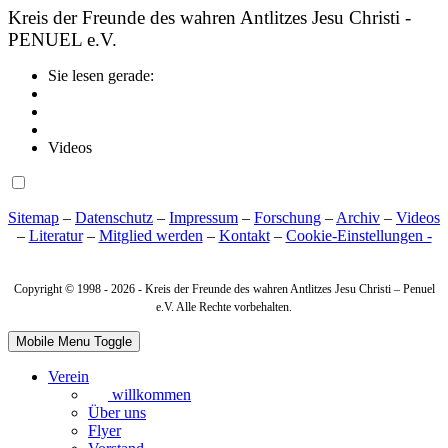
Kreis der Freunde des wahren Antlitzes Jesu Christi -
PENUEL e.V.
Sie lesen gerade:
Videos
Sitemap
–
Datenschutz
–
Impressum
–
Forschung
–
Archiv
–
Videos
–
Literatur
–
Mitglied werden
–
Kontakt
–
Cookie‑Einstellungen -
Copyright © 1998 -
2026 - Kreis der Freunde des wahren Antlitzes Jesu Christi – Penuel
e.V. Alle Rechte vorbehalten.
Mobile Menu Toggle
Verein
willkommen
Über uns
Flyer