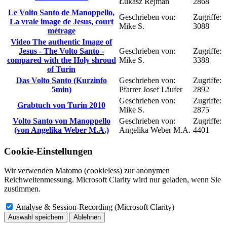
Łukasz Rejman
2868
Le Volto Santo de Manoppello,
Geschrieben von:
Zugriffe:
La vraie image de Jesus, court
Mike S.
3088
métrage
Video The authentic Image of
Jesus - The Volto Santo -
Geschrieben von:
Zugriffe:
compared with the Holy shroud
Mike S.
3388
of Turin
Das Volto Santo (Kurzinfo
Geschrieben von:
Zugriffe:
5min)
Pfarrer Josef Läufer
2892
Geschrieben von:
Zugriffe:
Grabtuch von Turin 2010
Mike S.
2875
Volto Santo von Manoppello
Geschrieben von:
Zugriffe:
(von Angelika Weber M.A.)
Angelika Weber M.A.
4401
Cookie-Einstellungen
Wir verwenden Matomo (cookieless) zur anonymen
Reichweitenmessung. Microsoft Clarity wird nur geladen, wenn Sie
zustimmen.
Analyse & Session-Recording (Microsoft Clarity)
Auswahl speichern
Ablehnen